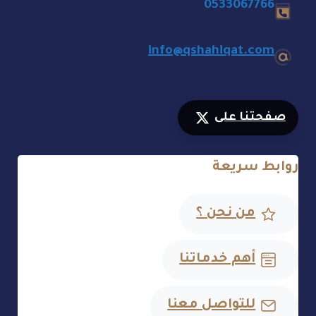
0533067766
info@qshahiqat.com
صفحتنا على
روابط سريعة
من نحن ؟
أهم خدماتنا
للتواصل معنا