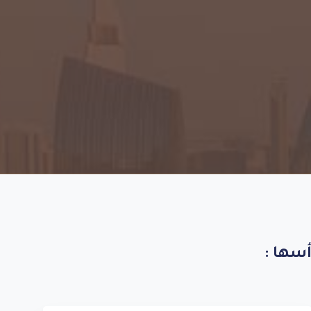
أسها
: