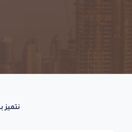
نتميز
بت