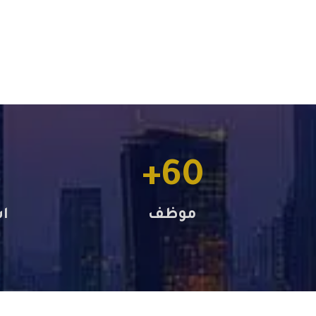
+
60
موظف
ا