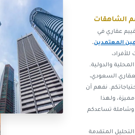
مم الشاهقات
قييم عقاري في
مين المعتمدين
.
للأفراد،
لمحلية والدولية.
لعقاري السعودي،
تياجاتكم. نفهم أن
مميزة، ولهذا
 وشاملة تساعدكم
لتحليل المتقدمة