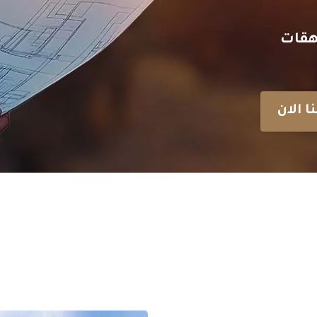
هقات
ا الان