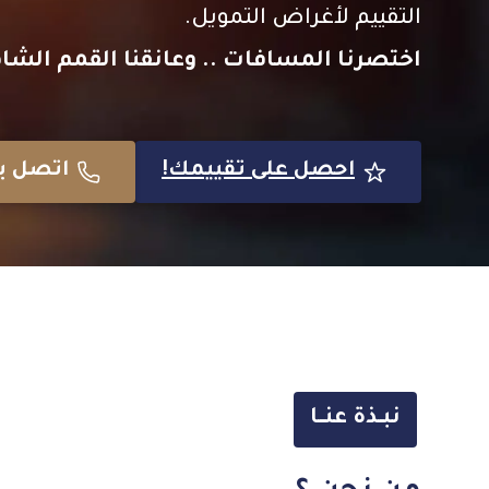
التقييم لأغراض التمويل.
اختصرنا المسافات .. وعانقنا القمم الشا
احصل على تقييمك!
اتصل بن
نبــذة عنـــا