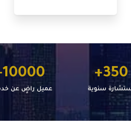
+
10000
+
350
ستشارة سنوية
عميل راضٍ عن خدما